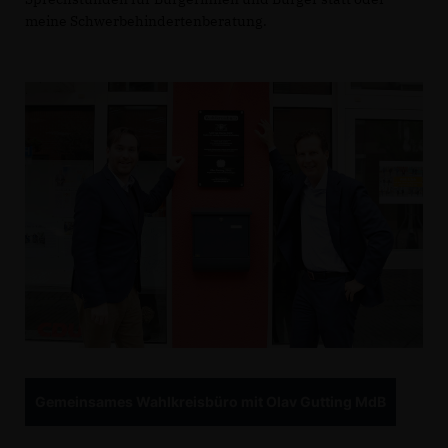
meine Schwerbehindertenberatung.
Gemeinsames Wahlkreisbüro mit Olav Gutting MdB