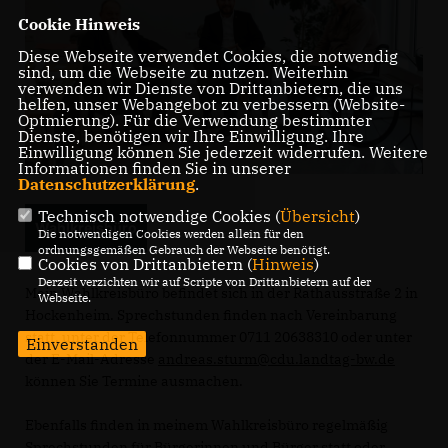
Cookie Hinweis
Diese Webseite verwendet Cookies, die notwendig
sind, um die Webseite zu nutzen. Weiterhin
verwenden wir Dienste von Drittanbietern, die uns
helfen, unser Webangebot zu verbessern (Website-
Optmierung). Für die Verwendung bestimmter
Dienste, benötigen wir Ihre Einwilligung. Ihre
Einwilligung können Sie jederzeit widerrufen. Weitere
Informationen finden Sie in unserer
Datenschutzerklärung
.
Technisch notwendige Cookies (
Übersicht
)
Wahlkreisbüro
Die notwendigen Cookies werden allein für den
ordnungsgemäßen Gebrauch der Webseite benötigt.
Cookies von Drittanbietern (
Hinweis
)
Derzeit verzichten wir auf Scripte von Drittanbietern auf der
Mein Wahlkreisbüro befindet sich in der Rathausstraße 2 in
Webseite.
Hockenheim. Sprechstunden finden nach Vereinbarung
statt, unter der Telefonnummer 0711 20638310 oder unter
Einverstanden
der E-Mail-Adresse
andreas.sturm@cdu.landtag-bw.de
können Sie Termine ausmachen.
Ebenfalls finden in meinem Wahlkreisbüro regelmäßig
Sprechstunden für Bürgerinnen und Bürger statt oder