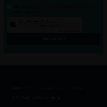
Ich akzeptiere die
Datenschutzbestimmungen
und
habe sie gelesen.
*
Anti-Roboter-Verifizierung
Hier klicken
Friendly
Captcha ⇗
ABSCHICKEN
IMPRESSUM
DATENSCHUTZ
KONTAKT
CDU Baden-Württemberg