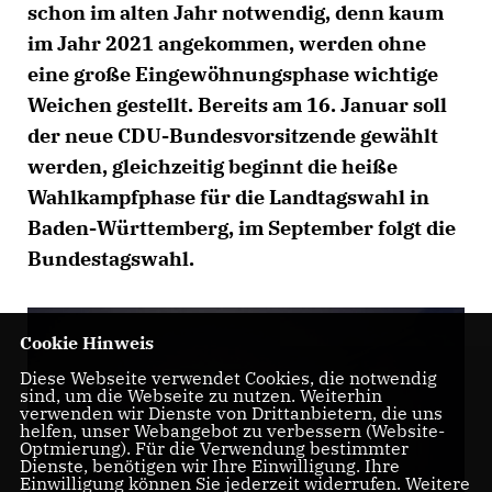
schon im alten Jahr notwendig, denn kaum
im Jahr 2021 angekommen, werden ohne
eine große Eingewöhnungsphase wichtige
Weichen gestellt. Bereits am 16. Januar soll
der neue CDU-Bundesvorsitzende gewählt
werden, gleichzeitig beginnt die heiße
Wahlkampfphase für die Landtagswahl in
Baden-Württemberg, im September folgt die
Bundestagswahl.
Cookie Hinweis
Diese Webseite verwendet Cookies, die notwendig
sind, um die Webseite zu nutzen. Weiterhin
verwenden wir Dienste von Drittanbietern, die uns
helfen, unser Webangebot zu verbessern (Website-
Optmierung). Für die Verwendung bestimmter
Dienste, benötigen wir Ihre Einwilligung. Ihre
Einwilligung können Sie jederzeit widerrufen. Weitere