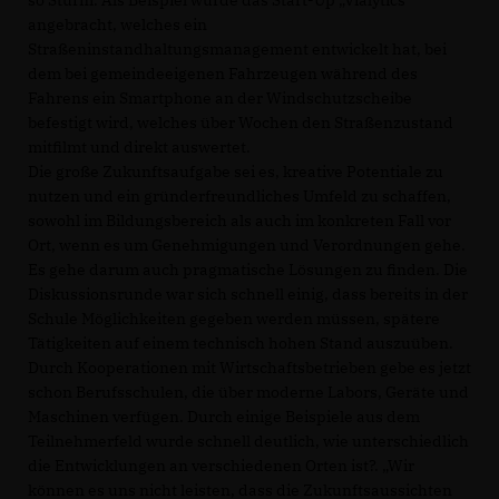
so Sturm. Als Beispiel wurde das Start-Up „Vialytics“
angebracht, welches ein
Straßeninstandhaltungsmanagement entwickelt hat, bei
dem bei gemeindeeigenen Fahrzeugen während des
Fahrens ein Smartphone an der Windschutzscheibe
befestigt wird, welches über Wochen den Straßenzustand
mitfilmt und direkt auswertet.
Die große Zukunftsaufgabe sei es, kreative Potentiale zu
nutzen und ein gründerfreundliches Umfeld zu schaffen,
sowohl im Bildungsbereich als auch im konkreten Fall vor
Ort, wenn es um Genehmigungen und Verordnungen gehe.
Es gehe darum auch pragmatische Lösungen zu finden. Die
Diskussionsrunde war sich schnell einig, dass bereits in der
Schule Möglichkeiten gegeben werden müssen, spätere
Tätigkeiten auf einem technisch hohen Stand auszuüben.
Durch Kooperationen mit Wirtschaftsbetrieben gebe es jetzt
schon Berufsschulen, die über moderne Labors, Geräte und
Maschinen verfügen. Durch einige Beispiele aus dem
Teilnehmerfeld wurde schnell deutlich, wie unterschiedlich
die Entwicklungen an verschiedenen Orten ist?. „Wir
können es uns nicht leisten, dass die Zukunftsaussichten