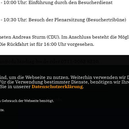
- 10:00 Uhr: Einführung durch den Besucherdienst
- 10:30 Uhr: Besuch der Plenarsitzung (Besuchertribüne)
eten Andreas Sturm (CDU). Im Anschluss besteht die Mögl
ie Rückfahrt ist für 16:00 Uhr vorgesehen.
rm@cdu.landtag-bw.de oder 0711-2063 8310.
nd, um die Webseite zu nutzen. Weiterhin verwenden wir Di
r die Verwendung bestimmter Dienste, benötigen wir Ihre 
CDU Baden-Württemberg
 Sie in unserer
Datenschutzerklärung
.
CDU Deutschlands
Gebrauch der Webseite benötigt.
te.