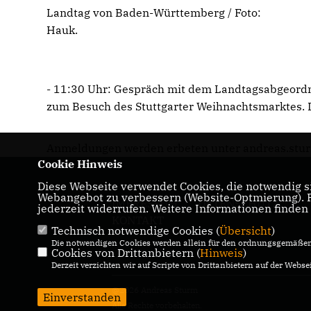
Landtag von Baden-Württemberg / Foto:
Hauk.
- 11:30 Uhr: Gespräch mit dem Landtagsabgeordn
zum Besuch des Stuttgarter Weihnachtsmarktes. D
Anmeldungen werden erbeten unter andreas.stu
Cookie Hinweis
Diese Webseite verwendet Cookies, die notwendig si
Webangebot zu verbessern (Website-Optmierung). Fü
IMPRESSUM
DATENSCHUTZ
jederzeit widerrufen. Weitere Informationen finden
KONTAKT
Technisch notwendige Cookies (
Übersicht
)
Die notwendigen Cookies werden allein für den ordnungsgemäßen 
Cookies von Drittanbietern (
Hinweis
)
Derzeit verzichten wir auf Scripte von Drittanbietern auf der Websei
@2026 Andreas Sturm
Einverstanden
Alle Rechte vorbehalten.