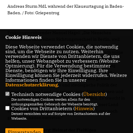
Andreas Sturm MdL während der Klausurtagung in Baden-
Baden. / Foto: Griepentrog
Fraktionsvorsitzender Manuel Hagel: „Die Menschen
Cookie Hinweis
sehnen sich nach einem Richtungswechsel in Berlin, weil
unser Land doch endlich wieder eine Politik braucht, die
Diese Webseite verwendet Cookies, die notwendig
sind, um die Webseite zu nutzen. Weiterhin
einfach funktioniert. Deutschland muss wieder nach vorne
verwenden wir Dienste von Drittanbietern, die uns
– und Baden-Württemberg an die Spitze. Wohlstand,
helfen, unser Webangebot zu verbessern (Website-
Optmierung). Für die Verwendung bestimmter
Arbeitsplätze, Sicherheit, ja eigentlich der ganze Erfolg
Dienste, benötigen wir Ihre Einwilligung. Ihre
unseres Landes hängt davon ab, dass im Bund in den
Einwilligung können Sie jederzeit widerrufen. Weitere
kommenden Monaten die richtigen Weichen gestellt
Informationen finden Sie in unserer
Datenschutzerklärung
.
werden. Die total einseitige und ideologische Politik der
Ampel hat unser Land mit seinen vielen Unternehmen und
Technisch notwendige Cookies (
Übersicht
)
Arbeitsplätzen ganz besonders hart getroffen. Es braucht in
Die notwendigen Cookies werden allein für den
ordnungsgemäßen Gebrauch der Webseite benötigt.
Berlin jetzt eine neue Politik der Mitte, damit unser Land
Cookies von Drittanbietern (
Hinweis
)
sein ganzes Potential wieder entfalten kann, bevor noch
Derzeit verzichten wir auf Scripte von Drittanbietern auf der
größere Schäden eintreten.“
Webseite.
Baden-Württemberg: Heimat der Fleißigen
Einverstanden