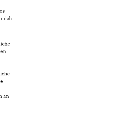
es
d mich
liche
den
liche
he
n an