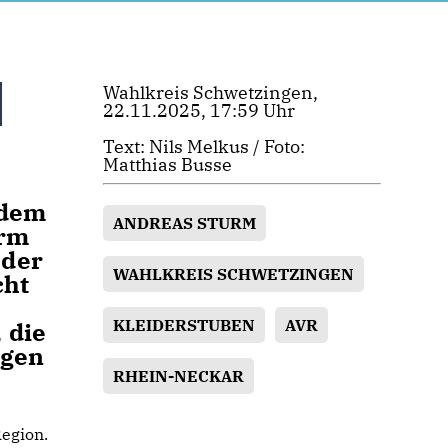
Wahlkreis Schwetzingen,
22.11.2025, 17:59 Uhr
Text: Nils Melkus / Foto:
Matthias Busse
 dem
ANDREAS STURM
urm
 der
WAHLKREIS SCHWETZINGEN
cht
KLEIDERSTUBEN
AVR
 die
ngen
RHEIN-NECKAR
Region.