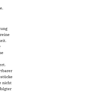
e.
tung
ereine
eit.
r
ne
rt.
rtbarer
sstücke
e nicht
folgter