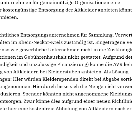
sunternehmen für gemeinnützige Organisationen eine
r kostengünstige Entsorgung der Altkleider anbieten könnt
rmieren.
h-rechtliches Entsorgungsunternehmen für Sammlung, Verwer
lten im Rhein-Neckar-Kreis zuständig ist. Eingetragene V
benso wie gewerbliche Unternehmen nicht in die Zuständigk
ionen im Gebührenhaushalt nicht gestattet. Aufgrund de
digkeit und unzulässige Finanzierung) könne die AVR kei
 von Altkleidern bei Kleiderstuben anbieten. Als Lösung
ingen: Hier würden Kleiderspenden direkt bei Abgabe sortie
 angenommen. Hierdurch lasse sich die Menge nicht verwe
 reduzieren. Spender könnten nicht angenommene Kleidung
entsorgen. Zwar könne dies aufgrund einer neuen Richtlini
te hier eine kostenfreie Abholung von Altkleidern nach er