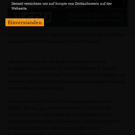
Derzeit verzichten wir auf Scripte von Drittanbietern auf der
Webseite.
Einverstanden
Andreas Sturm MdL: "Ziel ist klar: Sommerlücke schließen
und Lehrkräfte fair behandeln" (Grafik: Busse)
Als Land haben wir ein großes Interesse, bei uns
ausgebildete Lehrkräfte für den Schuldienst in Baden-
Württemberg zu gewinnen. Wir brauchen sie dringend, um
unseren Schülerinnen und Schülern bestmögliche Bildung
zu vermitteln“, erklärte Jung.
Man suche deshalb in der Koalition gemeinsam nach
Wegen. Das sei „gut investiertes Geld in die Zukunft
unserer Kinder“, müsse aber im Gesamtkontext des
Landeshaushalts abgebildet werden. Zugleich begrüßte
Jung die Initiative der Bildungspolitiker beider
Koalitionsparteien, die Thematik anzupacken.