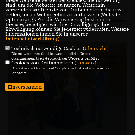
Diese Webseite verwendet Cookies, die notwendig
Verbraucherschutz und dem hiesigen
sind, um die Webseite zu nutzen. Weiterhin
verwenden wir Dienste von Drittanbietern, die uns
Landtagsabgeordneten Andreas Sturm (CDU)
helfen, unser Webangebot zu verbessern (Website-
Optmierung). Für die Verwendung bestimmter
einen mit dem königlichen Gemüse gefüllten
Dienste, benötigen wir Ihre Einwilligung. Ihre
Präsentkorb.
Einwilligung können Sie jederzeit widerrufen. Weitere
Informationen finden Sie in unserer
Datenschutzerklärung
.
Technisch notwendige Cookies (
Übersicht
)
Die notwendigen Cookies werden allein für den
ordnungsgemäßen Gebrauch der Webseite benötigt.
Cookies von Drittanbietern (
Hinweis
)
Derzeit verzichten wir auf Scripte von Drittanbietern auf der
Webseite.
Einverstanden