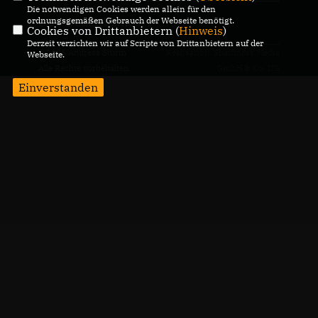
Die notwendigen Cookies werden allein für den
ordnungsgemäßen Gebrauch der Webseite benötigt.
CDU Deutschlands
Cookies von Drittanbietern (
Hinweis
)
Derzeit verzichten wir auf Scripte von Drittanbietern auf der
@2026 Andreas Sturm
Realisation: Sharkness Media
Webseite.
Alle Rechte vorbehalten.
GmbH & Co. KG
Einverstanden