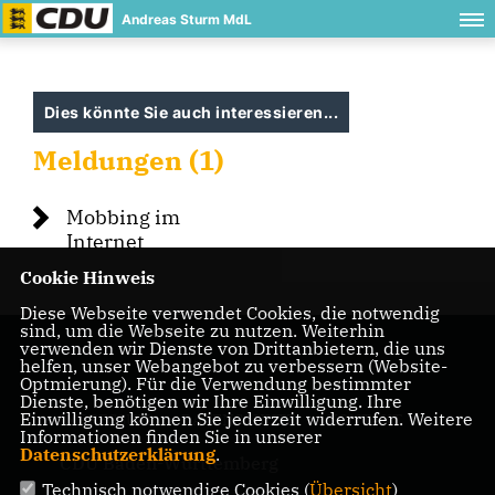
Andreas Sturm MdL
Dies könnte Sie auch interessieren...
Meldungen (1)
Mobbing im
Internet
Cookie Hinweis
Diese Webseite verwendet Cookies, die notwendig
sind, um die Webseite zu nutzen. Weiterhin
verwenden wir Dienste von Drittanbietern, die uns
helfen, unser Webangebot zu verbessern (Website-
Optmierung). Für die Verwendung bestimmter
Dienste, benötigen wir Ihre Einwilligung. Ihre
Einwilligung können Sie jederzeit widerrufen. Weitere
IMPRESSUM
DATENSCHUTZ
KONTAKT
Informationen finden Sie in unserer
Datenschutzerklärung
.
CDU Baden-Württemberg
Technisch notwendige Cookies (
Übersicht
)