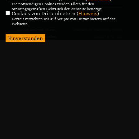
Die notwendigen Cookies werden allein für den
ordnungsgemäßen Gebrauch der Webseite benötigt.
Cookies von Drittanbietern (
Hinweis
)
CDU Deutschlands
Derzeit verzichten wir auf Scripte von Drittanbietern auf der
Webseite.
@2026 Andreas Sturm
Realisation: Sharkness Media
Alle Rechte vorbehalten.
GmbH & Co. KG
Einverstanden