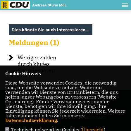
Andreas Sturm MdL
Dies könnte Sie auch interessieren...
Meldungen (1)
Weniger zahlen
durch kluges
Energiesparen
Cookie Hinweis
Diese Webseite verwendet Cookies, die notwendig
sind, um die Webseite zu nutzen. Weiterhin
verwenden wir Dienste von Drittanbietern, die uns
helfen, unser Webangebot zu verbessern (Website-
Optmierung). Für die Verwendung bestimmter
Dienste, benötigen wir Ihre Einwilligung. Ihre
Einwilligung können Sie jederzeit widerrufen. Weitere
Informationen finden Sie in unserer
IMPRESSUM
DATENSCHUTZ
KONTAKT
Datenschutzerklärung
.
CDU Baden-Württemberg
Technisch notwendige Cookies (
Übersicht
)