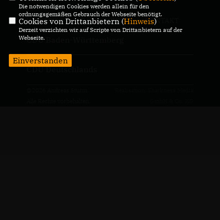
Die notwendigen Cookies werden allein für den
ordnungsgemäßen Gebrauch der Webseite benötigt.
Cookies von Drittanbietern (
Hinweis
)
IMPRESSUM
DATENSCHUTZ
KONTAKT
Derzeit verzichten wir auf Scripte von Drittanbietern auf der
Webseite.
CDU Baden-Württemberg
Einverstanden
CDU Deutschlands
@2026 Andreas Sturm
Realisation: Sharkness Media
Alle Rechte vorbehalten.
GmbH & Co. KG