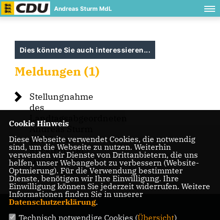
Andreas Sturm MdL
Dies könnte Sie auch interessieren...
Meldungen (1)
Stellungnahme
des
Landtagsabgeordneten
Cookie Hinweis
Andreas Sturm
Diese Webseite verwendet Cookies, die notwendig
(CDU) zum
sind, um die Webseite zu nutzen. Weiterhin
Rücktritt von
verwenden wir Dienste von Drittanbietern, die uns
Daniel Born
helfen, unser Webangebot zu verbessern (Website-
Optmierung). Für die Verwendung bestimmter
Dienste, benötigen wir Ihre Einwilligung. Ihre
Einwilligung können Sie jederzeit widerrufen. Weitere
Informationen finden Sie in unserer
Datenschutzerklärung
.
Technisch notwendige Cookies (
Übersicht
)