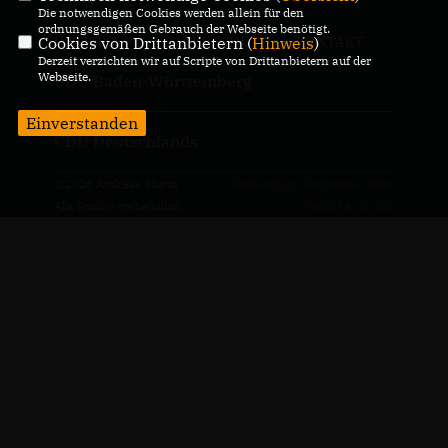
Die notwendigen Cookies werden allein für den
ordnungsgemäßen Gebrauch der Webseite benötigt.
Cookies von Drittanbietern (
Hinweis
)
IMPRESSUM
DATENSCHUTZ
KONTAKT
Derzeit verzichten wir auf Scripte von Drittanbietern auf der
Webseite.
CDU Baden-Württemberg
Einverstanden
CDU Deutschlands
@2026 Andreas Sturm
Realisation: Sharkness Media
Alle Rechte vorbehalten.
GmbH & Co. KG