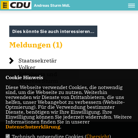
Andreas Sturm MdL
Dies könnte Sie auch interessieren...
Meldungen (1)
Staatssekretär
Volker
Schebesta und
Cookie Hinweis
Andreas Sturm
Diese Webseite verwendet Cookies, die notwendig
besuchen
sind, um die Webseite zu nutzen. Weiterhin
Südstadtkindergarten
verwenden wir Dienste von Drittanbietern, die uns
in Hockenheim
helfen, unser Webangebot zu verbessern (Website-
Optmierung). Für die Verwendung bestimmter
Dienste, benötigen wir Ihre Einwilligung. Ihre
Einwilligung können Sie jederzeit widerrufen. Weitere
Informationen finden Sie in unserer
Datenschutzerklärung
.
Technisch notwendige Cookies (
Übersicht
)