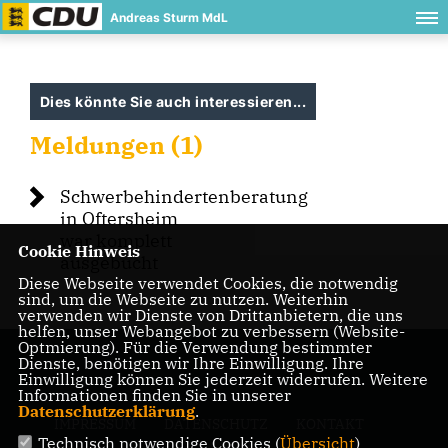
Andreas Sturm MdL
Dies könnte Sie auch interessieren...
Meldungen (1)
Schwerbehindertenberatung
in Oftersheim
war komplett
Cookie Hinweis
ausgebucht
Diese Webseite verwendet Cookies, die notwendig
sind, um die Webseite zu nutzen. Weiterhin
verwenden wir Dienste von Drittanbietern, die uns
helfen, unser Webangebot zu verbessern (Website-
Optmierung). Für die Verwendung bestimmter
Dienste, benötigen wir Ihre Einwilligung. Ihre
Einwilligung können Sie jederzeit widerrufen. Weitere
Informationen finden Sie in unserer
Datenschutzerklärung
.
IMPRESSUM
DATENSCHUTZ
KONTAKT
Technisch notwendige Cookies (
Übersicht
)