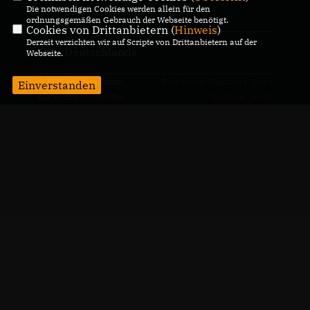
Die notwendigen Cookies werden allein für den
CDU Baden-Württemberg
ordnungsgemäßen Gebrauch der Webseite benötigt.
Cookies von Drittanbietern (
Hinweis
)
Derzeit verzichten wir auf Scripte von Drittanbietern auf der
CDU Deutschlands
Webseite.
@2026 Andreas Sturm
Realisation: Sharkness Media
Einverstanden
Alle Rechte vorbehalten.
GmbH & Co. KG