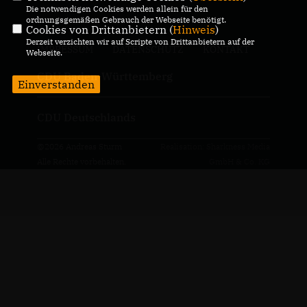
Die notwendigen Cookies werden allein für den
ordnungsgemäßen Gebrauch der Webseite benötigt.
Cookies von Drittanbietern (
Hinweis
)
Derzeit verzichten wir auf Scripte von Drittanbietern auf der
IMPRESSUM
DATENSCHUTZ
KONTAKT
Webseite.
CDU Baden-Württemberg
Einverstanden
CDU Deutschlands
@2026 Andreas Sturm
Realisation: Sharkness Media
Alle Rechte vorbehalten.
GmbH & Co. KG