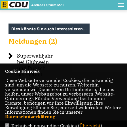
Andreas Sturm MdL
Dies könnte Sie auch interessieren...
Meldungen (2)
Superwahljahr
bei Glühwein
und Punsch
Cookie Hinweis
beleuchtet
Diese Webseite verwendet Cookies, die notwendig
sind, um die Webseite zu nutzen. Weiterhin
Igelkörbe in
verwenden wir Dienste von Drittanbietern, die uns
helfen, unser Webangebot zu verbessern (Website-
Neulußheim
Optmierung). Für die Verwendung bestimmter
aufgestellt
Dienste, benötigen wir Ihre Einwilligung. Ihre
Einwilligung können Sie jederzeit widerrufen. Weitere
Informationen finden Sie in unserer
Datenschutzerklärung
.
Technisch notwendige Cookies (
Übersicht
)