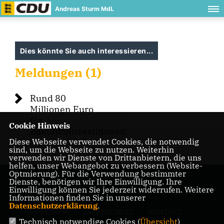
Andreas Sturm MdL
Dies könnte Sie auch interessieren...
Meldungen (1)
Rund 80
Millionen Euro
für
Cookie Hinweis
Zukunftsinvestitionen
Diese Webseite verwendet Cookies, die notwendig
sind, um die Webseite zu nutzen. Weiterhin
verwenden wir Dienste von Drittanbietern, die uns
helfen, unser Webangebot zu verbessern (Website-
Optmierung). Für die Verwendung bestimmter
Dienste, benötigen wir Ihre Einwilligung. Ihre
Einwilligung können Sie jederzeit widerrufen. Weitere
Informationen finden Sie in unserer
Datenschutzerklärung
.
IMPRESSUM
DATENSCHUTZ
KONTAKT
Technisch notwendige Cookies (
Übersicht
)