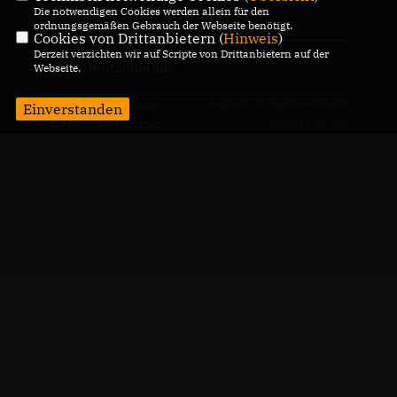
Die notwendigen Cookies werden allein für den
CDU Baden-Württemberg
ordnungsgemäßen Gebrauch der Webseite benötigt.
Cookies von Drittanbietern (
Hinweis
)
Derzeit verzichten wir auf Scripte von Drittanbietern auf der
CDU Deutschlands
Webseite.
@2026 Andreas Sturm
Realisation: Sharkness Media
Einverstanden
Alle Rechte vorbehalten.
GmbH & Co. KG